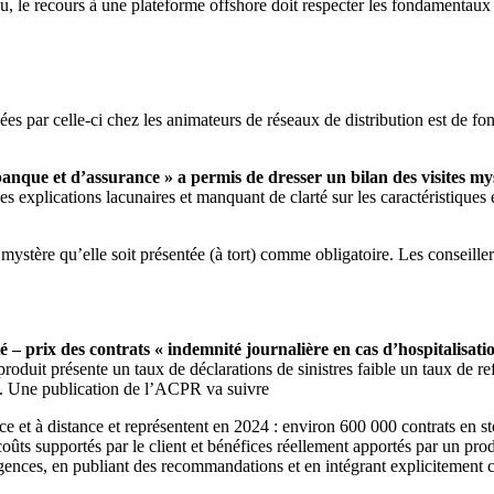
u, le recours à une plateforme offshore doit respecter les fondamentaux
 par celle-ci chez les animateurs de réseaux de distribution est de fon
anque et d’assurance » a permis de dresser un bilan des visites mys
es explications lacunaires et manquant de clarté sur les caractéristiques
s mystère qu’elle soit présentée (à tort) comme obligatoire. Les conseill
é – prix des contrats « indemnité journalière en cas d’hospitalisati
roduit présente un taux de déclarations de sinistres faible un taux de re
té. Une publication de l’ACPR va suivre
e et à distance et représentent en 2024 : environ 600 000 contrats en s
oûts supportés par le client et bénéfices réellement apportés par un pro
ences, en publiant des recommandations et en intégrant explicitement c