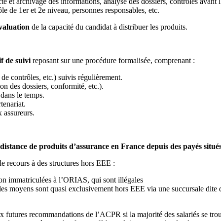
cte et archivage des informations, analyse des dossiers, contrôles avant 
le de 1er et 2e niveau, personnes responsables, etc.
valuation
de la capacité du candidat à distribuer les produits.
if de suivi
reposant sur une procédure formalisée, comprenant :
 de contrôles, etc.) suivis régulièrement.
ion des dossiers, conformité, etc.).
dans le temps.
tenariat.
x assureurs.
 distance de produits d’assurance en France depuis des payés sit
e recours à des structures hors EEE :
on immatriculées à l’ORIAS, qui sont illégales
 les moyens sont quasi exclusivement hors EEE via une succursale dite 
ux futures recommandations de l’ACPR si la majorité des salariés se tro