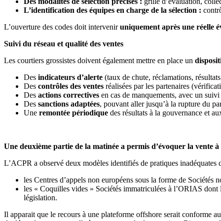
Des modalités de sélection précises :
grille d’évaluation, colle
L’identification des équipes en charge de la sélection :
contrô
L’ouverture des codes doit intervenir
uniquement après une réelle é
Suivi du réseau et qualité des ventes
Les courtiers grossistes doivent également mettre en place un
disposit
Des
indicateurs d’alerte
(taux de chute, réclamations, résultats
Des
contrôles des ventes
réalisées par les partenaires (vérificat
Des
actions correctives
en cas de manquements, avec un suivi 
Des
sanctions adaptées
, pouvant aller jusqu’à la rupture du par
Une
remontée périodique
des résultats à la gouvernance et au
Une deuxième partie de la matinée a permis d’évoquer la vente à
L’ACPR a observé deux modèles identifiés de pratiques inadéquates d
les Centres d’appels non européens sous la forme de Sociétés n
les « Coquilles vides » Sociétés immatriculées à l’ORIAS dont
législation.
Il apparait que le recours à une plateforme offshore serait conforme a